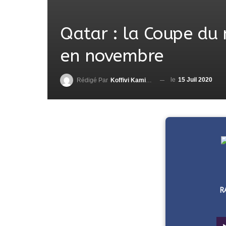
Qatar : la Coupe du
en novembre
le
15 Juil 2020
Rédigé Par
Koffivi Kami AGBETOU
R