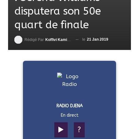
disputera son 50e
quart de finale
le
21 Jan 2019
Rédigé Par
Koffivi Kami AGBETOU
RADIO DJENA
En direct
▶️
?