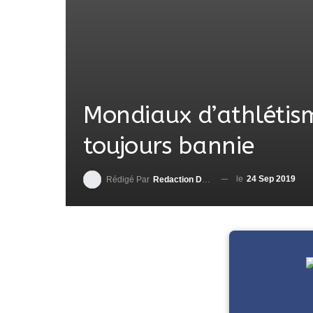
Mondiaux d’athlétism
toujours bannie
le
24 Sep 2019
Rédigé Par
Redaction DjenaSport