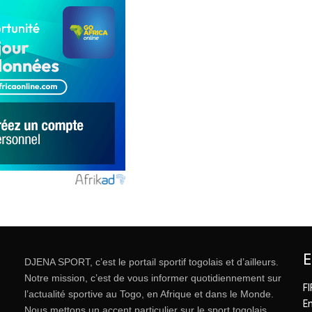
DJENA SPORT, c’est le portail sportif togolais et d’ailleurs.
Notre mission, c’est de vous informer quotidiennement sur
FI
l’actualité sportive au Togo, en Afrique et dans le Monde.
E
Nous mettons un accent particulier sur le sport togolais.