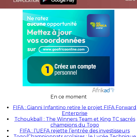
En ce moment
FIFA : Gianni Infantino retire le projet FIFA Forward
Enterprise
Tchoukball : The Winners Team et King TC sacrés
champions du Togo
FIFA : l’UEFA rejette l’entrée des investisseurs
Togo/Championnats scolaires : le Lycée Technique