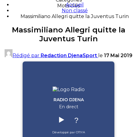
Accueil
Mots clés
Non classé
Massimiliano Allegri quitte la Juventus Turin
Massimiliano Allegri quitte la
Juventus Turin
Rédigé par
Redaction DjenaSport
le
17 Mai 2019
RADIO DJENA
En direct
▶️
?
Développé par OTIYA