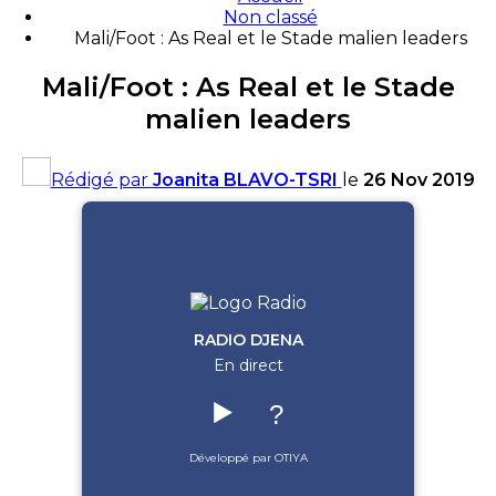
Non classé
Mali/Foot : As Real et le Stade malien leaders
Mali/Foot : As Real et le Stade
malien leaders
Rédigé par
Joanita BLAVO-TSRI
le
26 Nov 2019
RADIO DJENA
En direct
▶️
?
Développé par OTIYA