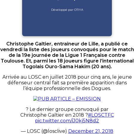
Développé par OTIYA
Christophe
Galtier
, entraîneur de Lille, a publié ce
vendredi la liste des joueurs convoqués pour le match
de la 19e journée de la Ligue 1 Française contre
Toulouse.
Et, parmi les 18 joueurs figure l’international
Togolais
Ouro-Sama
Hakim
(20 ans)
.
Arrivée au
LOSC
en juillet 2018 pour cinq ans, le jeune
défenseur central fait sa première apparition dans
l’équipe professionnelle des Dogues.
? Le dernier groupe convoqué par
Christophe Galtier en 2018 ?
#LOSCTFC
pic.twitter.com/iJ0kj5N8d2
— LOSC (@losclive)
December 21, 2018