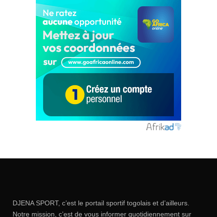
DJENA SPORT, c’est le portail sportif togolais et d’ailleurs.
Notre mission, c’est de vous informer quotidiennement sur