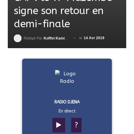
signe son retour en
demi-finale
le
14 Avr 2019
Rédigé Par
Koffivi Kami AGBETOU
RADIO DJENA
En direct
▶️
?