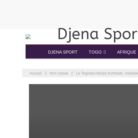
DJENA SPORT
TOGO
AFRIQUE
Accueil
Non classé
Le Togolais Moipa Kombate, médaill