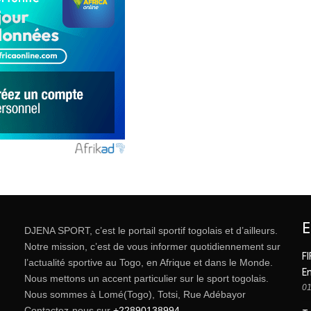
DJENA SPORT, c’est le portail sportif togolais et d’ailleurs.
Notre mission, c’est de vous informer quotidiennement sur
FI
l’actualité sportive au Togo, en Afrique et dans le Monde.
E
Nous mettons un accent particulier sur le sport togolais.
01
Nous sommes à Lomé(Togo), Totsi, Rue Adébayor
Contactez-nous sur
+22890138994