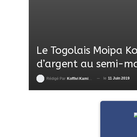
Le Togolais Moipa K
d’argent au semi-ma
le
11 Juin 2019
Rédigé Par
Koffivi Kami AGBETOU