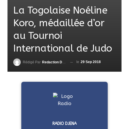
La Togolaise Noéline
Koro, médaillée d’or
au Tournoi
International de Judo
le
29 Sep 2018
Rédigé Par
Redaction DjenaSport
RADIO DJENA