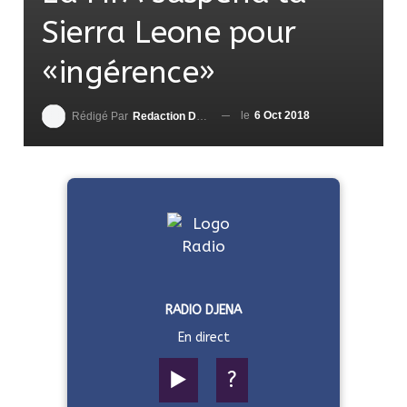
Sierra Leone pour
«ingérence»
le
6 Oct 2018
Rédigé Par
Redaction DjenaSport
RADIO DJENA
En direct
▶️
?