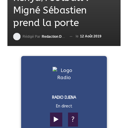
Migné Sébastien
prend la porte
le
12 Août 2019
Rédigé Par
Redaction DjenaSport
RADIO DJENA
En direct
▶️
?