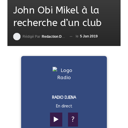
John Obi Mikel à la
recherche d’un club
le
5 Jan 2019
Rédigé Par
Redaction DjenaSport
RADIO DJENA
En direct
▶️
?