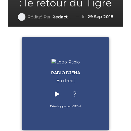
: le retour du Tigre
le
29 Sep 2018
Rédigé Par
Redaction DjenaSport
RADIO DJENA
En direct
▶️
?
Développé par OTIYA