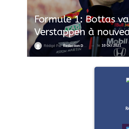
Formule 1: Bottas va
Verstappen à nouv
le
10 Oct 2021
Rédigé Par
Redaction DjenaSport
R