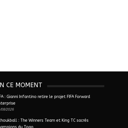
EN CE MOMENT
FA : Gianni Infantino retire le projet FIFA Forward
nterprise
/08/2026
choukball : The Winners Team et King TC sacrés
hampions du Togo