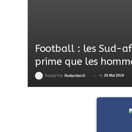
Football : les Sud-a
prime que les homm
le
26 Mai 2019
Rédigé Par
Redaction DjenaSport