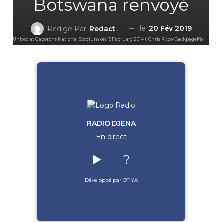
Botswana renvoyé
le
20 Fév 2019
Rédigé Par
Redaction DjenaSport
sport United at Gaborone National Stadium on 15 February 2014 ©Chris Ricco/BackpagePix
RADIO DJENA
En direct
▶️
?
Développé par OTIYA