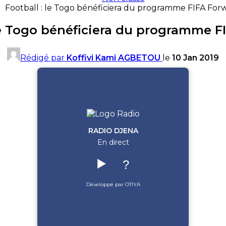
Football : le Togo bénéficiera du programme FIFA For
 le Togo bénéficiera du programme F
Rédigé par
Koffivi Kami AGBETOU
le
10 Jan 2019
RADIO DJENA
En direct
▶️
?
Développé par OTIYA