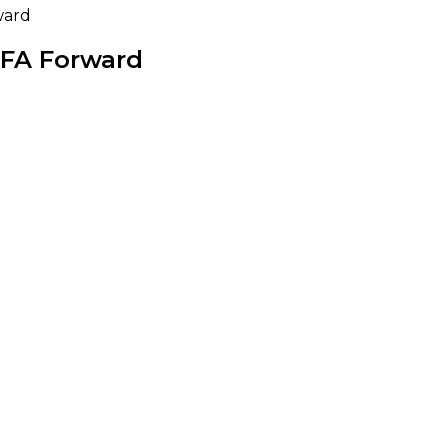
ward
IFA Forward