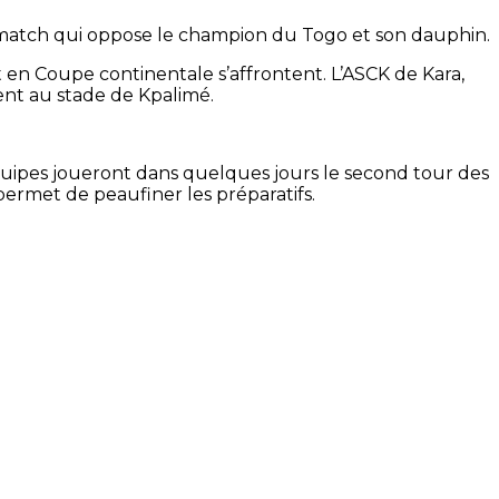
match qui oppose le champion du Togo et son dauphin.
en Coupe continentale s’affrontent. L’ASCK de Kara,
ent au stade de Kpalimé.
 équipes joueront dans quelques jours le second tour des
permet de peaufiner les préparatifs.