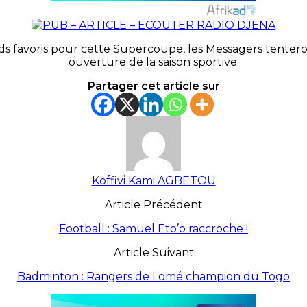
nds favoris pour cette Supercoupe, les Messagers tente
ouverture de la saison sportive.
Partager cet article sur
Koffivi Kami AGBETOU
Article Précédent
Football : Samuel Eto’o raccroche !
Article Suivant
Badminton : Rangers de Lomé champion du Togo