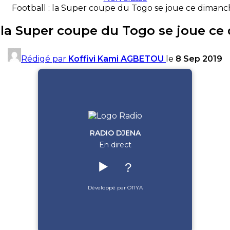
Football : la Super coupe du Togo se joue ce diman
: la Super coupe du Togo se joue c
Rédigé par
Koffivi Kami AGBETOU
le
8 Sep 2019
RADIO DJENA
En direct
▶️
?
Développé par OTIYA