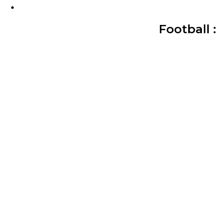
Football 