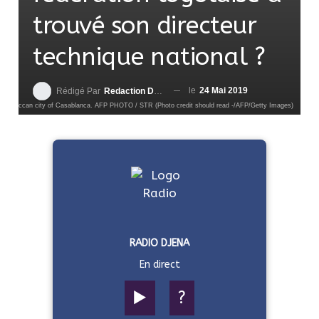
trouvé son directeur
technique national ?
le
24 Mai 2019
Rédigé Par
Redaction DjenaSport
 the Moroccan city of Casablanca. AFP PHOTO / STR (Photo credit should read -/AFP/Getty Images)
RADIO DJENA
En direct
▶️
?