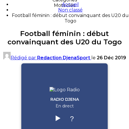
Accueil
Mots clés
Non classé
Football féminin : début convainquant des U20 du
Togo
Football féminin : début
convainquant des U20 du Togo
Rédigé par
Redaction DjenaSport
le
26 Déc 2019
RADIO DJENA
En direct
▶️
?