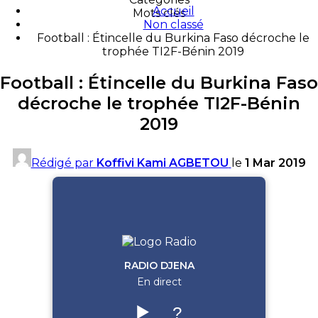
Accueil
Mots clés
Non classé
Football : Étincelle du Burkina Faso décroche le
trophée TI2F-Bénin 2019
Football : Étincelle du Burkina Faso
décroche le trophée TI2F-Bénin
2019
Rédigé par
Koffivi Kami AGBETOU
le
1 Mar 2019
RADIO DJENA
En direct
▶️
?