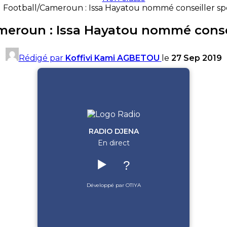
Football/Cameroun : Issa Hayatou nommé conseiller sp
meroun : Issa Hayatou nommé consei
Rédigé par
Koffivi Kami AGBETOU
le
27 Sep 2019
RADIO DJENA
En direct
▶️
?
Développé par OTIYA