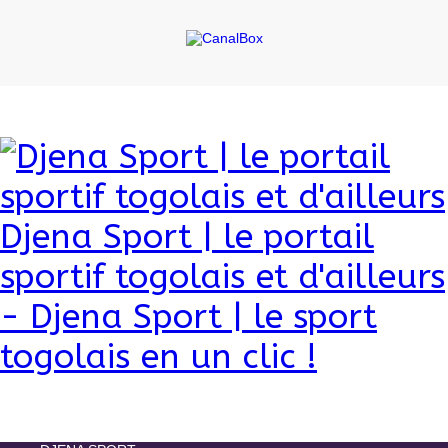
Djena Sport | le portail
sportif togolais et d'ailleurs
- Djena Sport | le sport
togolais en un clic !