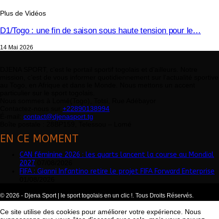
Plus de Vidéos
D1/Togo : une fin de saison sous haute tension pour le…
14 Mai 2026
DJENA SPORT, c’est le portail sportif togolais et d’ailleurs. Notre
mission, c’est de vous informer quotidiennement sur l’actualité sportive
au Togo, en Afrique et dans le Monde. Nous mettons un accent
particulier sur le sport togolais.
Nous sommes à Lomé(Togo), Totsi, Rue Adébayor
Contactez-nous sur
+22890138994
É-mail:
contact@djenasport.tg
Boîte postale : 28BP159, Telessou – Lomé
EN CE MOMENT
CAN féminine 2026 : les quarts lancent la course au Mondial
2027
07/08/2026
FIFA : Gianni Infantino retire le projet FIFA Forward Enterprise
01/08/2026
© 2026 - Djena Sport | le sport togolais en un clic !. Tous Droits Réservés.
Ce site utilise des cookies pour améliorer votre expérience. Nous