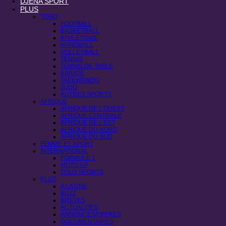
DJENA SPORT
PLUS
TOGO
FOOTBALL
BASKETBALL
ATHLÉTISME
HANDBALL
VOLLEYBALL
TENNIS
TENNIS DE TABLE
KARATÉ
TAEKWONDO
JUDO
AUTRES SPORTS
AFRIQUE
AFRIQUE DE L’OUEST
AFRIQUE CENTRALE
AFRIQUE DE L’EST
AFRIQUE DU NORD
AFRIQUE DU SUD
FEMME ET SPORT
INTERNATIONAL
FORMULE 1
MOTO GP
TOUS SPORTS
PLUS
A LA UNE
BUZZ
BREVES
ACTUALITES
ANNONCES/OFFRES
DOCUMENTAIRES