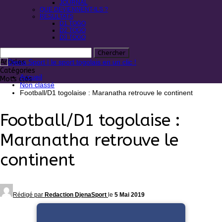
JOURNAL
QUE DEVIENNENT-ILS ?
RESULTATS
D1 TOGO
D2 TOGO
D3 TOGO
Articles
Catégories
Accueil
Mots clés
Non classé
Football/D1 togolaise : Maranatha retrouve le continent
Football/D1 togolaise :
Maranatha retrouve le
continent
Rédigé par
Redaction DjenaSport
le
5 Mai 2019