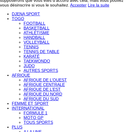
supposerons que vous êtes d'accord avec cela, mais vous pouvez
vous désinscrire si vous le souhaitez.
Accepter
Lire la suite
DJENA SPORT
TOGO
FOOTBALL
BASKETBALL
ATHLÉTISME
HANDBALL
VOLLEYBALL
TENNIS
TENNIS DE TABLE
KARATÉ
TAEKWONDO
JUDO
AUTRES SPORTS
AFRIQUE
AFRIQUE DE L’OUEST
AFRIQUE CENTRALE
AFRIQUE DE L’EST
AFRIQUE DU NORD
AFRIQUE DU SUD
FEMME ET SPORT
INTERNATIONAL
FORMULE 1
MOTO GP
TOUS SPORTS
PLUS
A LA UNE