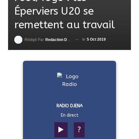
Éperviers U20 se
remettent au travail
le
5 Oct 2019
Rédigé Par
Redaction DjenaSport
RADIO DJENA
En direct
▶️
?