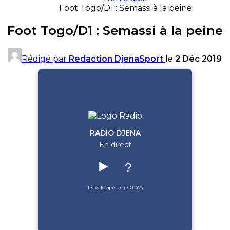
Foot Togo/D1 : Semassi à la peine
Foot Togo/D1 : Semassi à la peine
Rédigé par
Redaction DjenaSport
le
2 Déc 2019
RADIO DJENA
En direct
▶️
?
Développé par OTIYA