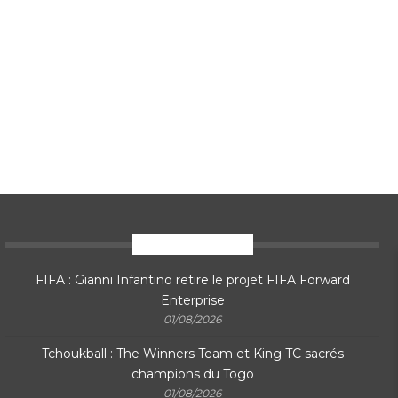
En ce moment
FIFA : Gianni Infantino retire le projet FIFA Forward
Enterprise
01/08/2026
Tchoukball : The Winners Team et King TC sacrés
champions du Togo
01/08/2026