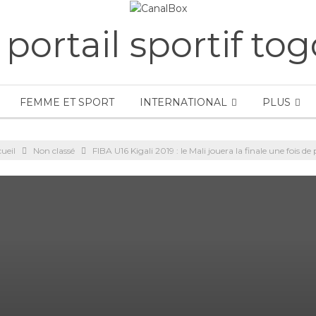
FEMME ET SPORT
INTERNATIONAL
PLUS
ueil
Non classé
FIBA U16 Kigali 2019 : le Mali jouera la finale une fois de 