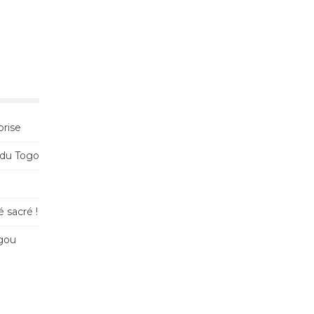
prise
 du Togo
 sacré !
ugou