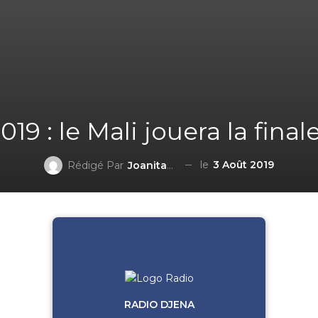
019 : le Mali jouera la final
le
3 Août 2019
Rédigé Par
Joanita BLAVO-TSRI
RADIO DJENA