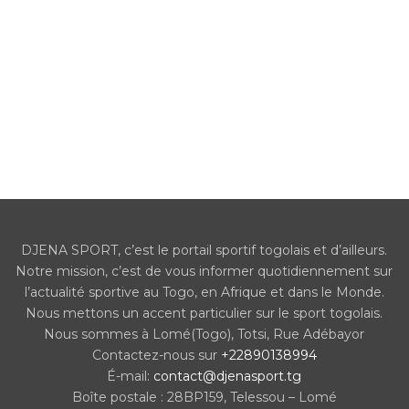
DJENA SPORT, c’est le portail sportif togolais et d’ailleurs.
Notre mission, c’est de vous informer quotidiennement sur
l’actualité sportive au Togo, en Afrique et dans le Monde.
Nous mettons un accent particulier sur le sport togolais.
Nous sommes à Lomé(Togo), Totsi, Rue Adébayor
Contactez-nous sur
+22890138994
É-mail:
contact@djenasport.tg
Boîte postale : 28BP159, Telessou – Lomé