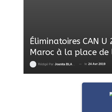
Éliminatoires CAN U 2
Maroc à la place de
le
24 Avr 2019
Rédigé Par
Joanita BLAVO-TSRI