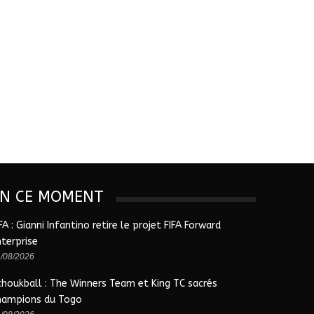
EN CE MOMENT
FA : Gianni Infantino retire le projet FIFA Forward
nterprise
/08/2026
choukball : The Winners Team et King TC sacrés
hampions du Togo