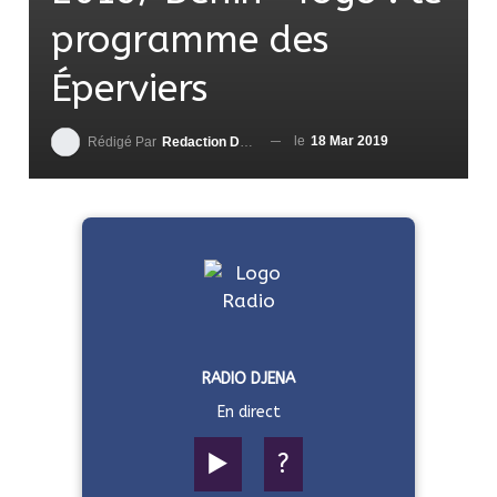
programme des
Éperviers
le
18 Mar 2019
Rédigé Par
Redaction DjenaSport
RADIO DJENA
En direct
▶️
?