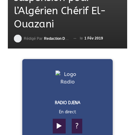
l’Algérien Chérif El-
Ouazani
le
1 Fév 2019
Rédigé Par
Redaction DjenaSport
RADIO DJENA
En direct
▶️
?