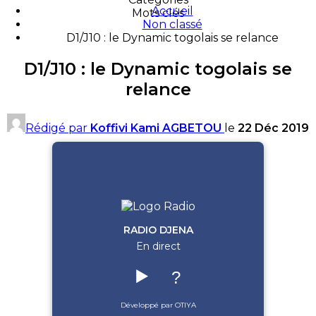
Accueil
Mots clés
Non classé
D1/J10 : le Dynamic togolais se relance
D1/J10 : le Dynamic togolais se
relance
Rédigé par
Koffivi Kami AGBETOU
le
22 Déc 2019
RADIO DJENA
En direct
▶️
?
Développé par OTIYA