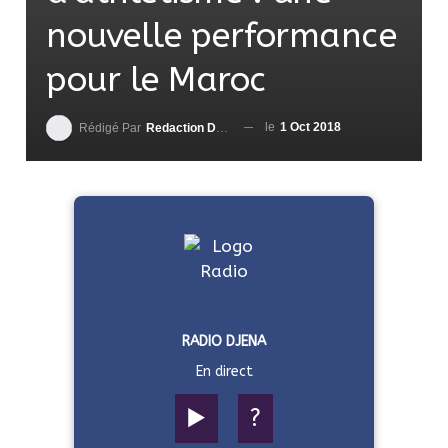
nouvelle performance
pour le Maroc
le
1 Oct 2018
Rédigé Par
Redaction DjenaSport
RADIO DJENA
En direct
▶️
?