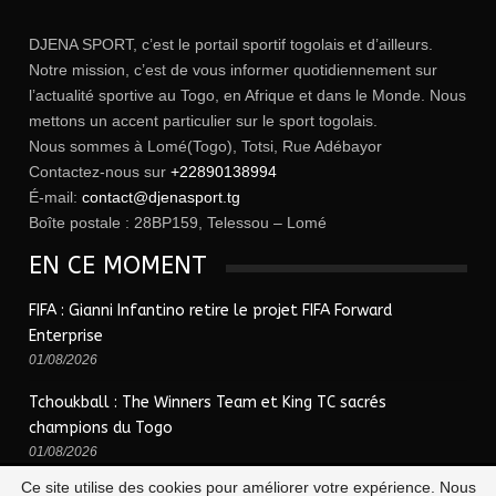
DJENA SPORT, c’est le portail sportif togolais et d’ailleurs.
Notre mission, c’est de vous informer quotidiennement sur
l’actualité sportive au Togo, en Afrique et dans le Monde. Nous
mettons un accent particulier sur le sport togolais.
Nous sommes à Lomé(Togo), Totsi, Rue Adébayor
Contactez-nous sur
+22890138994
É-mail:
contact@djenasport.tg
Boîte postale : 28BP159, Telessou – Lomé
EN CE MOMENT
FIFA : Gianni Infantino retire le projet FIFA Forward
Enterprise
01/08/2026
Tchoukball : The Winners Team et King TC sacrés
champions du Togo
01/08/2026
Ce site utilise des cookies pour améliorer votre expérience. Nous