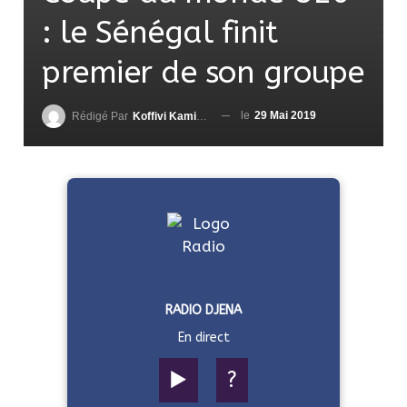
: le Sénégal finit
premier de son groupe
le
29 Mai 2019
Rédigé Par
Koffivi Kami AGBETOU
RADIO DJENA
En direct
▶️
?