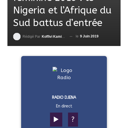
Nigeria et l’Afrique du
Sud battus d’entrée
le
9 Juin 2019
Rédigé Par
Koffivi Kami AGBETOU
RADIO DJENA
En direct
▶️
?