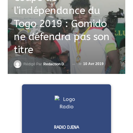
l’indépendance du
Togo 2019 : Gomido
ne défendra pas son
titre
le
10 Avr 2019
Rédigé Par
Redaction DjenaSport
RADIO DJENA