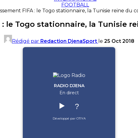
FOOTBALL
ssement FIFA : le Togo stationnaire, la Tunisie reine du 
: le Togo stationnaire, la Tunisie r
Rédigé par
Redaction DjenaSport
le
25 Oct 2018
RADIO DJENA
En direct
▶️
?
Développé par OTIYA