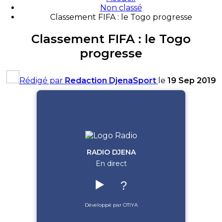
Non classé
Classement FIFA : le Togo progresse
Classement FIFA : le Togo
progresse
Rédigé par
Redaction DjenaSport
le
19 Sep 2019
RADIO DJENA
En direct
▶️
?
Développé par OTIYA