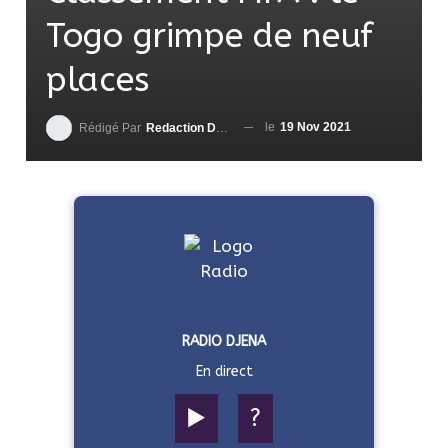
Togo grimpe de neuf
places
le
19 Nov 2021
Rédigé Par
Redaction DjenaSport
RADIO DJENA
En direct
▶️
?