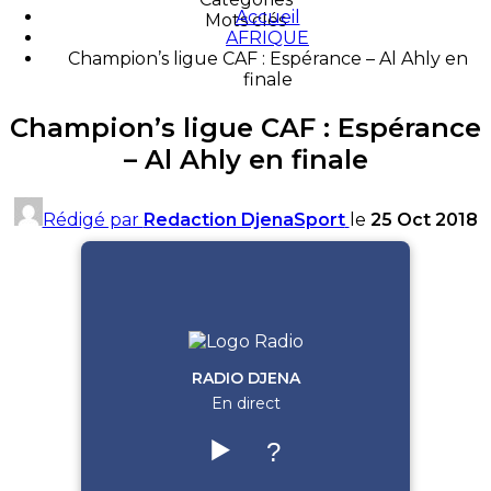
Accueil
Mots clés
AFRIQUE
Champion’s ligue CAF : Espérance – Al Ahly en
finale
Champion’s ligue CAF : Espérance
– Al Ahly en finale
Rédigé par
Redaction DjenaSport
le
25 Oct 2018
RADIO DJENA
En direct
▶️
?