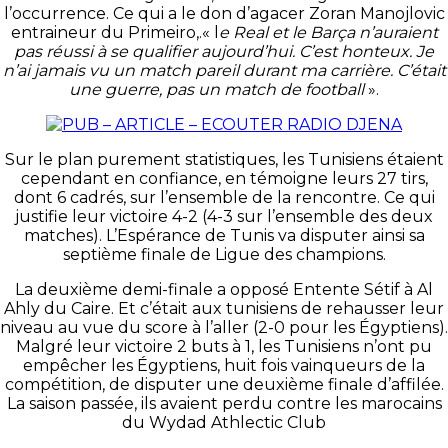
l’occurrence. Ce qui a le don d’agacer Zoran Manojlovic
entraineur du Primeiro,.« l
e Real et le Barça n’auraient
pas réussi à se qualifier aujourd’hui. C’est honteux. Je
n’ai jamais vu un match pareil durant ma carrière. C’était
une guerre, pas un match de football
».
Sur le plan purement statistiques, les Tunisiens étaient
cependant en confiance, en témoigne leurs 27 tirs,
dont 6 cadrés, sur l’ensemble de la rencontre. Ce qui
justifie leur victoire 4-2 (4-3 sur l’ensemble des deux
matches). L’Espérance de Tunis va disputer ainsi sa
septième finale de Ligue des champions.
La deuxième demi-finale a opposé Entente Sétif à Al
Ahly du Caire. Et c’était aux tunisiens de rehausser leur
niveau au vue du score à l’aller (2-0 pour les Égyptiens).
Malgré leur victoire 2 buts à 1, les Tunisiens n’ont pu
empêcher les Égyptiens, huit fois vainqueurs de la
compétition, de disputer une deuxième finale d’affilée.
La saison passée, ils avaient perdu contre les marocains
du Wydad Athlectic Club