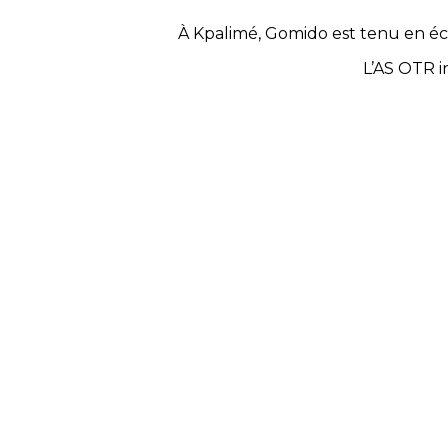
À Kpalimé, Gomido est tenu en éch
L’AS OTR i