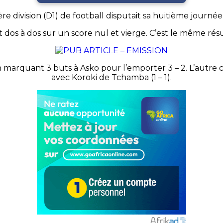
e division (D1) de football disputait sa huitième journ
os à dos sur un score nul et vierge. C’est le même résu
n marquant 3 buts à
Asko
pour l’emporter 3 – 2.
L’autre c
avec
Koroki
de
Tchamba
(1 – 1)
.