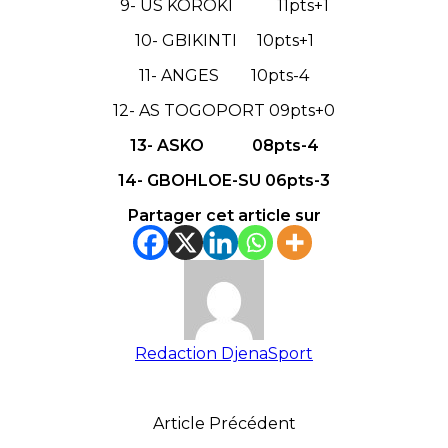
9- US KOROKI 11pts+1
10- GBIKINTI 10pts+1
11- ANGES 10pts-4
12- AS TOGOPORT 09pts+0
13- ASKO 08pts-4
14- GBOHLOE-SU 06pts-3
Partager cet article sur
Redaction DjenaSport
Article Précédent