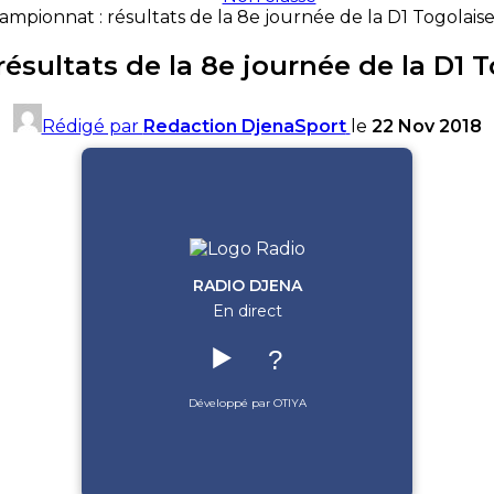
ampionnat : résultats de la 8e journée de la D1 Togolaise
ésultats de la 8e journée de la D1 T
Rédigé par
Redaction DjenaSport
le
22 Nov 2018
RADIO DJENA
En direct
▶️
?
Développé par OTIYA