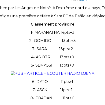
ec par les Anges de Notsè. À l’extrême nord du pays, Foa
nflige une première défaite à Sara FC de Bafilo en dépla
Classement provisoire
1- MARANATHA 14pts+3
2- GOMIDO 13pts+3
3- SARA 13pts+2
4- AS OTR 13pts+0
5- SEMASSI 13pts+0
6- DYTO 11pts+1
7- ASCK 11pts+1
8- FOADAN 11pts+1