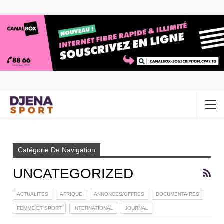
Accueil
Uncategorized
Catégorie De Navigation
UNCATEGORIZED
ACTUALITES
AFRIQUE
ANNONCES/OFFRES
DOCUMENTAIRES
FEMME ET SPORT
INTERNATIONAL
JOURNAL