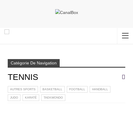
Accueil
TOGO
TENNIS
Page 2
Catégorie De Navigation
TENNIS
AUTRES SPORTS
BASKETBALL
FOOTBALL
HANDBALL
JUDO
KARATÉ
TAEKWONDO