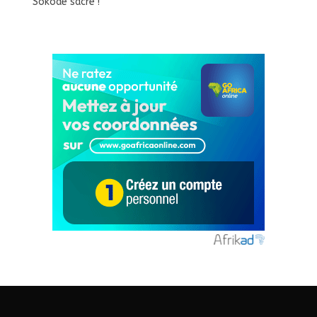
Sokodé sacré !