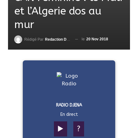
et l’Algerie dos au
mur
le
20 Nov 2018
Rédigé Par
Redaction DjenaSport
RADIO DJENA
En direct
▶️
?