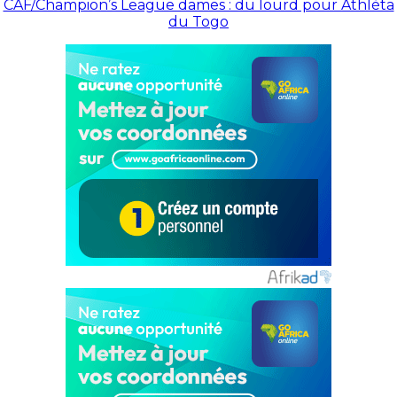
CAF/Champion’s League dames : du lourd pour Athlèta
du Togo