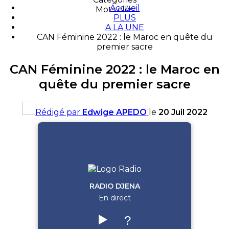
Accueil
Mots clés
PLUS
A LA UNE
CAN Féminine 2022 : le Maroc en quête du
premier sacre
CAN Féminine 2022 : le Maroc en
quête du premier sacre
Rédigé par
Edwige APEDO
le
20 Juil 2022
RADIO DJENA
En direct
▶️
?