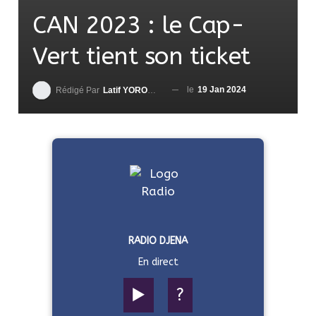
CAN 2023 : le Cap-
Vert tient son ticket
le
19 Jan 2024
Rédigé Par
Latif YOROUMA
RADIO DJENA
En direct
▶️
?