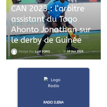
CAN 2023 : l’arbitre
assistant du Togo
Ahonto Jonathan sur
le derby de Guinée
le
18 Jan 2024
Rédigé Par
Latif YOROUMA
RADIO DJENA