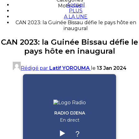
Accueil
Mots clés
PLUS
A LA UNE
CAN 2023: la Guinée Bissau défie le pays hôte en
inaugural
CAN 2023: la Guinée Bissau défie le
pays hôte en inaugural
Rédigé par
Latif YOROUMA
le
13 Jan 2024
RADIO DJENA
En direct
▶️
?