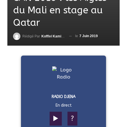
du Mali en stage au
Qatar
le
7 Juin 2019
Rédigé Par
Koffivi Kami AGBETOU
RADIO DJENA
En direct
▶️
?