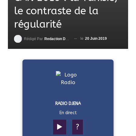
le contraste de la
régularité
le
20 Juin 2019
Rédigé Par
Redaction DjenaSport
RADIO DJENA
En direct
▶️
?