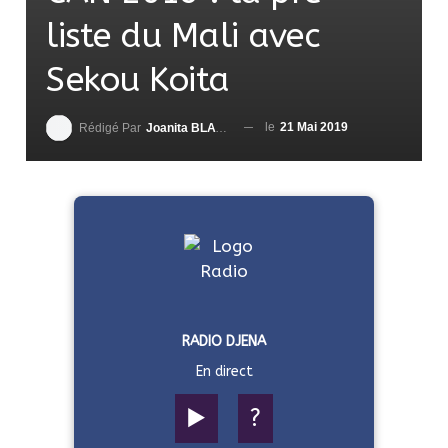
liste du Mali avec
Sekou Koita
le
21 Mai 2019
Rédigé Par
Joanita BLAVO-TSRI
RADIO DJENA
En direct
▶️
?