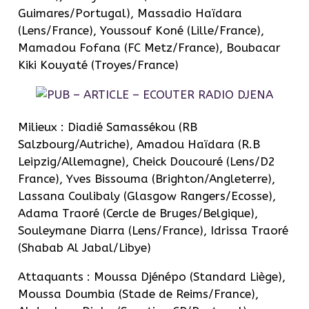
Guimares/Portugal), Massadio Haïdara
(Lens/France), Youssouf Koné (Lille/France),
Mamadou Fofana (FC Metz/France), Boubacar
Kiki Kouyaté (Troyes/France)
Milieux : Diadié Samassékou (RB
Salzbourg/Autriche), Amadou Haïdara (R.B
Leipzig/Allemagne), Cheick Doucouré (Lens/D2
France), Yves Bissouma (Brighton/Angleterre),
Lassana Coulibaly (Glasgow Rangers/Ecosse),
Adama Traoré (Cercle de Bruges/Belgique),
Souleymane Diarra (Lens/France), Idrissa Traoré
(Shabab Al Jabal/Libye)
Attaquants : Moussa Djénépo (Standard Liège),
Moussa Doumbia (Stade de Reims/France),