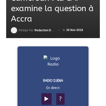
examine la question à
Accra
le
30 Nov 2018
Rédigé Par
Redaction DjenaSport
RADIO DJENA
En direct
▶️
?